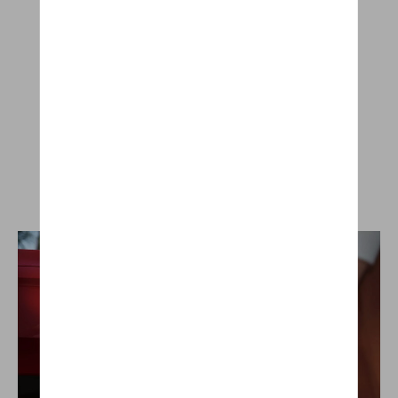
Automaat
Brandstof
Plug-in hybride, benzine of diesel
Verbruik
0,4 - 6,4 l/100km