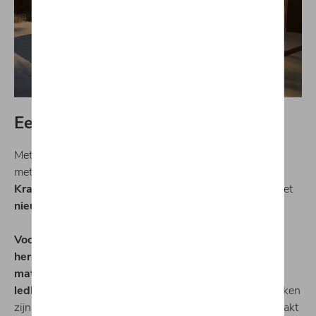
Een SUV die indruk maakt
Met zijn
sportieve
en
gedurfde design
laat de
Tiguan
meteen zien dat hij klaar is voor het
dagelijkse leven
.
Krachtige proporties
en
dynamische lijnen
bepalen het
nieuwe silhouet
.
Vooruitstrevende designkenmerken
zoals de
herontworpen voorzijde
met optionele
IQ.Light HD-
matrixkoplampen
, de
gespierde achterkant
met een
ledlichtlijst
, en een keuze uit
nieuwe velgen
benadrukken
zijn
zelfverzekerde uitstraling
. Kortom, de
Tiguan
maakt