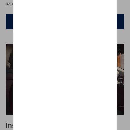
aan alle kanten een
sterke indruk
.
Boek een testrit
Instappen en de dagelijkse sleur