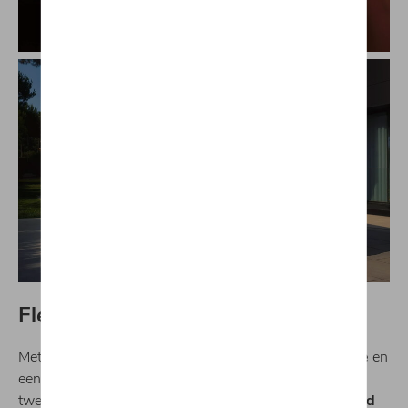
Flexibiliteit & prestaties in één
Met de
TSI-benzinemotor van de nieuwste generatie
en
een
krachtige elektromotor
biedt de
Tiguan eHybrid
twee varianten met een
indrukwekkend gecombineerd