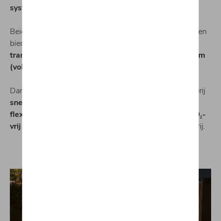
systeemvermogen
.
Beide varianten zijn uitgerust met een
snellaadfunctie
en
bieden in de
R-Line
, afhankelijk van de
motor-
transmissievariant
, een
elektrisch rijbereik tot 116 km
(volgens WLTP)
.
Dankzij de
nieuwe DC-snellaadfunctie
kun je de batterij
snel opladen
, wat de
wachttijden verkort
en je
flexibiliteit vergroot
. In de
e-modus
start je
lokaal CO₂-
vrij en geruisloos
, met een voldoende opgeladen batterij.