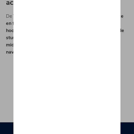
achter u laten
De
Tiguan
verwelkomt je op een
nieuw niveau van luxe
en functionaliteit
. Dit omvat niet alleen het
hoogwaardige interieur
, maar ook het
multifunctionele
stuurwiel
met
intuïtieve toetsen
, de
vernieuwde
middenconsole
, en het optionele
Discover Pro Max
navigatiesysteem
met een
15"-infotainmentscherm
.
Configureer jouw Tiguan