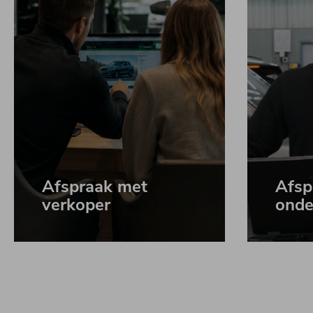
Afspraak met
Afsp
verkoper
onde