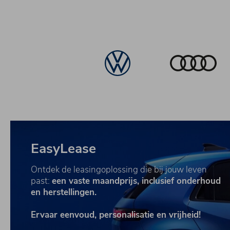
EasyLease
Ontdek de leasingoplossing die bij jouw leven
past:
een vaste maandprijs, inclusief onderhoud
en herstellingen.
Ervaar eenvoud, personalisatie en vrijheid!