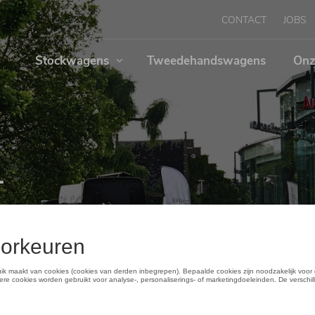
CONTACT
JOBS
Stockwagens
Tweedehandswagens
Onz
-
oda en
bod bij