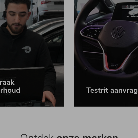
raak
rhoud
Testrit aanvra