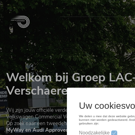
Overslaan
en
naar
de
inhoud
gaan
Welkom bij Groep LAC
Verschaeren
Wij zijn jouw officiële verdeler van Volkswagen, Audi, Sk
Volkswagen Commercial Vehicles.
Op zoek naar een tweedehandswagen?
Ontdek ons aan
MyWay en Audi Approved :plus.