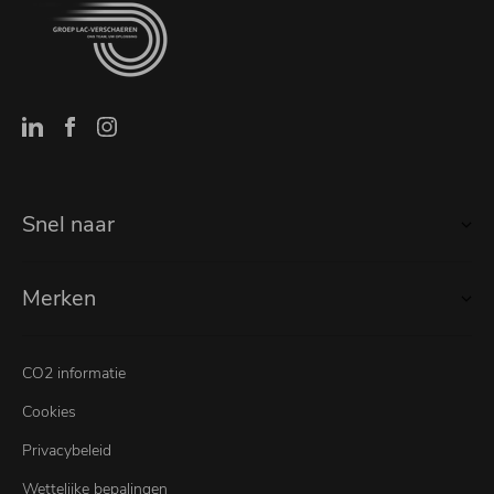
Snel naar
Merken
CO2 informatie
Cookies
Privacybeleid
Wettelijke bepalingen