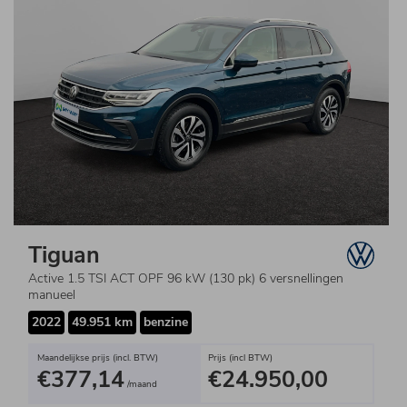
Tiguan
Active 1.5 TSI ACT OPF 96 kW (130 pk) 6 versnellingen
manueel
2022
49.951 km
benzine
Maandelijkse prijs (incl. BTW)
Prijs (incl BTW)
€377,14
€24.950,00
/maand