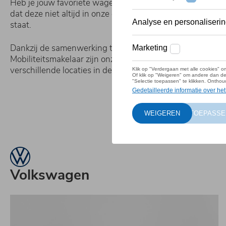
Heb je jouw favoriete wagen gevonden? Dan zal je vast
dat deze niet altijd in onze concessie in Lier of Heist-op
staat.
Dankzij de samenwerking tussen de concessies van De
Mobiliteitsmakelaar zijn onze tweedehandswagens besc
verschillende locaties in de Kempen.
Volkswagen