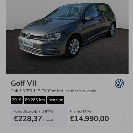
Golf VII
Golf 1.0 TSI 115 PK Comfortline met Navigatie
2019
80.285 km
benzine
Maandelijkse prijs (incl. BTW)
Prijs (incl BTW)
€228,37
€14.990,00
/maand