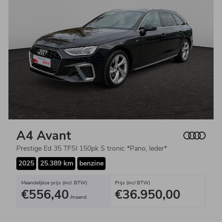
A4 Avant
Prestige Ed 35 TFSI 150pk S tronic *Pano, leder*
2025
25.389 km
benzine
Maandelijkse prijs (incl. BTW)
Prijs (incl BTW)
€556,40
€36.950,00
/maand