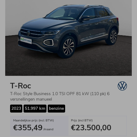
T-Roc
T-Roc Style Business 1.0 TSI OPF 81 kW (110 pk) 6
versnellingen manueel
2023
51.997 km
benzine
Maandelijkse prijs (incl. BTW)
Prijs (incl BTW)
€355,49
€23.500,00
/maand