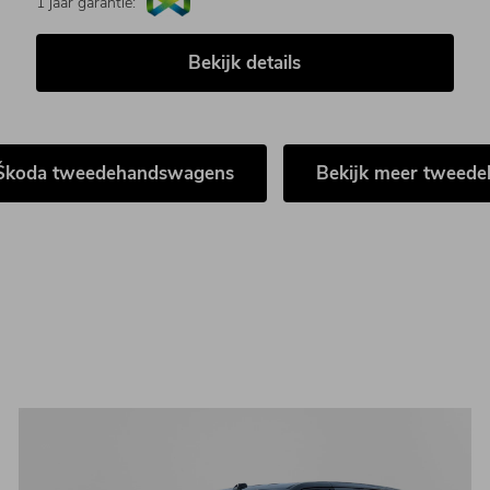
1 jaar garantie:
Bekijk details
 Škoda tweedehandswagens
Bekijk meer tweed