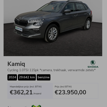
Kamiq
Cycling 1.0TSI 115pk *camera, trekhaak, verwarmde zetels*
2024
29.642 km
benzine
Maandelijkse prijs (incl. BTW)
Prijs (incl BTW)
€362,21
€23.950,00
/maand