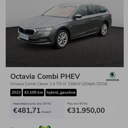
Octavia Combi PHEV
Octavia Combi Clever 1.4 TSI iV 150kW (204pk) DSG6
2023
43.109 km
hybrid_gasoline
Maandelijkse prijs (incl. BTW)
Prijs (incl BTW)
€481,71
€31.950,00
/maand