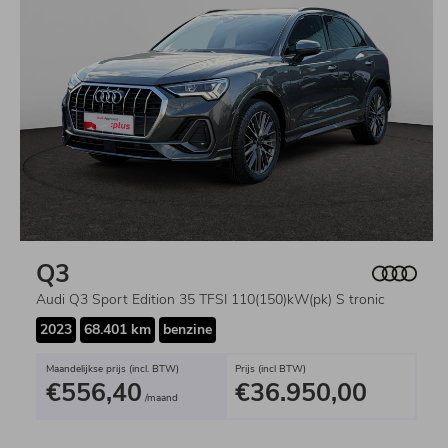
Q3
Audi Q3 Sport Edition 35 TFSI 110(150)kW(pk) S tronic
2023
68.401 km
benzine
Maandelijkse prijs (incl. BTW)
Prijs (incl BTW)
€556,40
€36.950,00
/maand