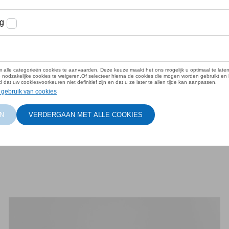
 opmerken
-den-Berg
hikbaar op