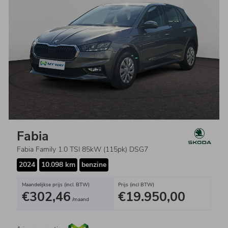
Fabia
Fabia Family 1.0 TSI 85kW (115pk) DSG7
2024
10.098 km
benzine
Maandelijkse prijs (incl. BTW)
Prijs (incl BTW)
€302,46
€19.950,00
/maand