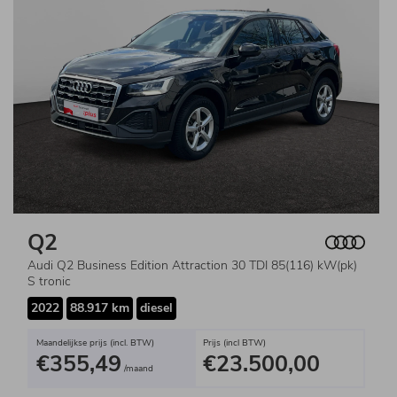
Q2
Audi Q2 Business Edition Attraction 30 TDI 85(116) kW(pk)
S tronic
2022
88.917 km
diesel
Maandelijkse prijs (incl. BTW)
Prijs (incl BTW)
€355,49
€23.500,00
/maand