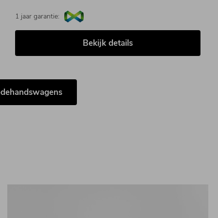
1 jaar garantie:
Bekijk details
eedehandswagens