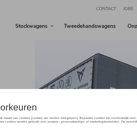
CONTACT
JOBS
Stockwagens
Tweedehandswagens
Onz
merken
gen.
 aan met de