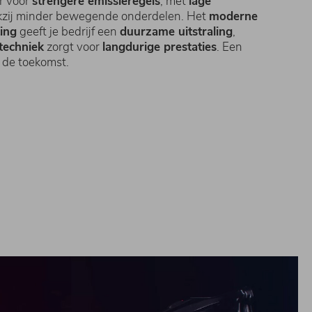
ar voor
strengere emissieregels
, met
lage
zij minder bewegende onderdelen. Het
moderne
ing
geeft je bedrijf een
duurzame uitstraling
,
techniek
zorgt voor
langdurige prestaties
. Een
 de toekomst.