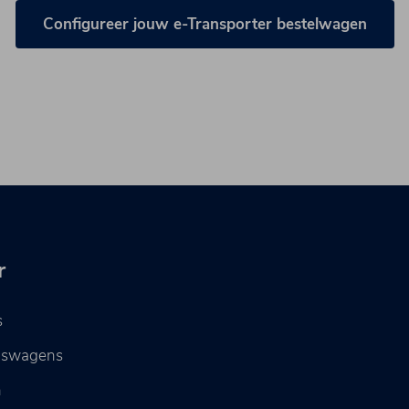
Configureer jouw e-Transporter bestelwagen
r
s
dswagens
n