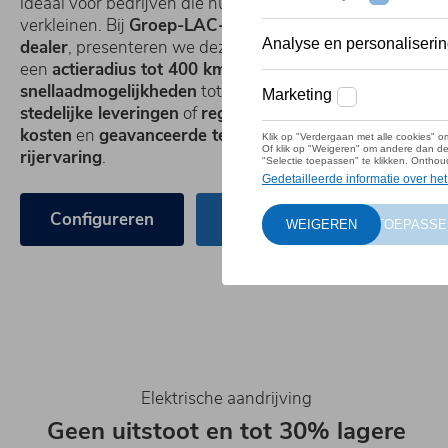
ideaal voor bedrijven die hun
ecologische voetafdruk
wil
verkleinen. Bij
Groep-LAC-Verschaeren
, jouw
officiële
dealer
, presenteren we deze
milieuvriendelijke bestelw
een
actieradius tot 400 km
, een
laadvolume van 6,7 m³
snellaadmogelijkheden
tot 80% in 45 minuten. Perfect v
stedelijke leveringen
of
regionale ritten
, met
lage operat
kosten
en
geavanceerde technologie
voor een
connecte
rijervaring
.
Configureren
Direct leverbaar
Elektrische aandrijving
Geen uitstoot en tot 30% lagere