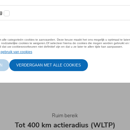
len
 Volkswagen-
agen
met
, en
oor
ionele
d
Ruim bereik
Tot 400 km actieradius (WLTP)