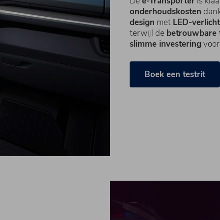
De
e-Transporter
is kla
onderhoudskosten
dank
design
met
LED-verlicht
terwijl de
betrouwbare 
slimme investering
voor
Boek een testrit