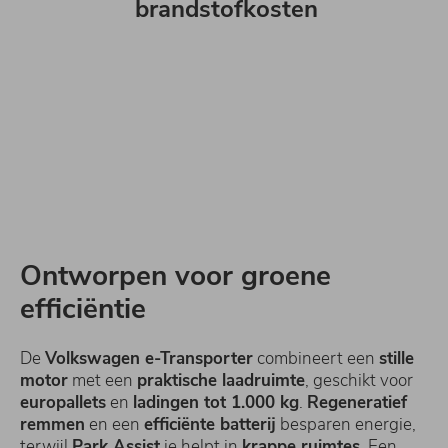
brandstofkosten
Ontworpen voor groene
efficiëntie
De
Volkswagen e-Transporter
combineert een
stille
motor
met een
praktische laadruimte
, geschikt voor
europallets
en
ladingen tot 1.000 kg
.
Regeneratief
remmen
en een
efficiënte batterij
besparen energie,
terwijl
Park Assist
je helpt in
krappe ruimtes
. Een