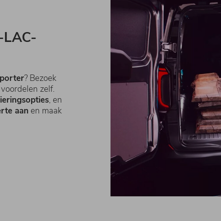
p-LAC-
porter
? Bezoek
voordelen zelf.
ieringsopties
, en
erte aan
en maak