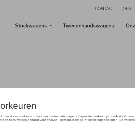
CONTACT
JOBS
Stockwagens
Tweedehandswagens
Onz
ter -
tner
 prestaties
,